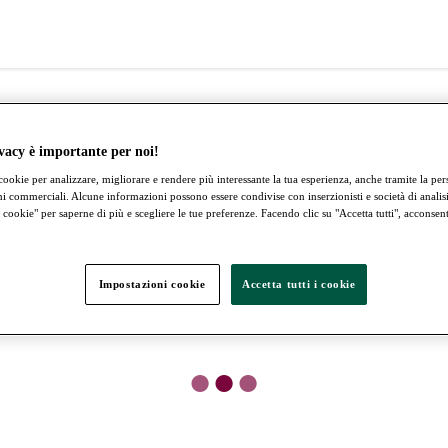
vacy è importante per noi!
cookie per analizzare, migliorare e rendere più interessante la tua esperienza, anche tramite la pe
ni commerciali. Alcune informazioni possono essere condivise con inserzionisti e società di analisi.
cookie" per saperne di più e scegliere le tue preferenze. Facendo clic su "Accetta tutti", acconsenti 
Impostazioni cookie
Accetta tutti i cookie
●
●
●