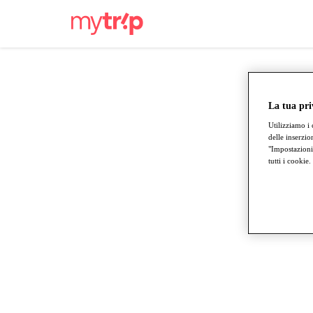
La tua pri
Utilizziamo i 
delle inserzio
"Impostazioni 
tutti i cookie.