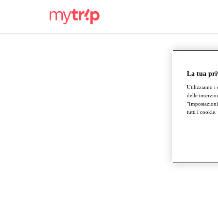
La tua pri
Utilizziamo i 
delle inserzio
"Impostazioni 
tutti i cookie.