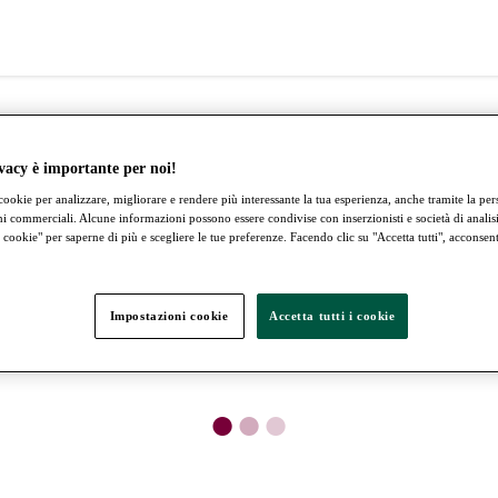
vacy è importante per noi!
cookie per analizzare, migliorare e rendere più interessante la tua esperienza, anche tramite la pe
ni commerciali. Alcune informazioni possono essere condivise con inserzionisti e società di analisi.
cookie" per saperne di più e scegliere le tue preferenze. Facendo clic su "Accetta tutti", acconsenti 
Impostazioni cookie
Accetta tutti i cookie
●
●
●